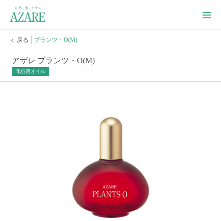
戻る
プランツ・O(M)
アザレ プランツ・O(M)
化粧用オイル