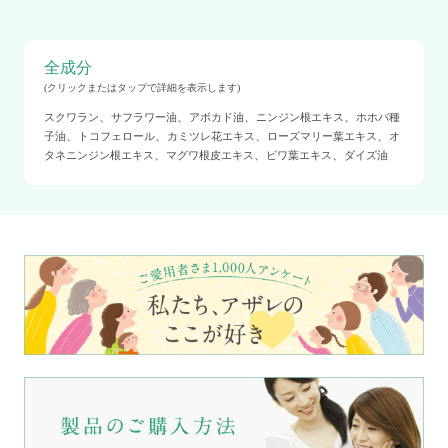
全成分
(クリックまたはタップで詳細を表示します)
、
、
、
、
スクワラン
サフラワー油
アボカド油
ニンジン根エキス
ホホバ種
、
、
、
、
子油
トコフェロール
カミツレ花エキス
ローズマリー葉エキス
オ
、
、
、
タネニンジン根エキス
マグワ根皮エキス
ビワ葉エキス
ダイズ油