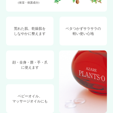
(保湿・保護成分)
荒れた肌、乾燥肌を
ベタつかずサラサラの
しなやかに整えます
軽い使い心地
顔・全身・唇・手・爪
に使えます
ベビーオイル、
マッサージオイルにも