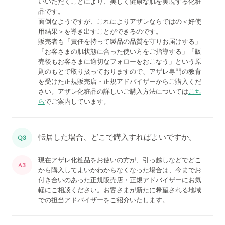
いいただくことにより、美しく健康な肌を実現する化粧
品です。
面倒なようですが、これによりアザレならではの＜好使
用結果＞を導き出すことができるのです。
販売者も「責任を持って製品の品質を守りお届けする」
「お客さまの肌状態に合った使い方をご指導する」「販
売後もお客さまに適切なフォローをおこなう」という原
則のもとで取り扱っておりますので、アザレ専門の教育
を受けた正規販売店・正規アドバイザーからご購入くだ
さい。アザレ化粧品の詳しいご購入方法については
こち
ら
でご案内しています。
転居した場合、どこで購入すればよいですか。
Q3
現在アザレ化粧品をお使いの方が、引っ越しなどでどこ
A3
から購入してよいかわからなくなった場合は、今までお
付き合いのあった正規販売店・正規アドバイザーにお気
軽にご相談ください。お客さまが新たに希望される地域
での担当アドバイザーをご紹介いたします。